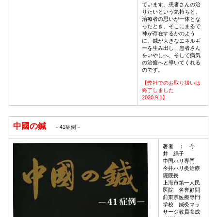
ています。患者さんの治
りたいという気持ちと、
治療者の思いが一体とな
ったとき、そこにまるで
神が存在するかのよう
に、鍼が大きなエネルギ
ーを生み出し、患者さん
をいやしへ、そして病気
の治癒へと導いてくれる
のです。
【弊社でのお取り扱いは
終了しました
2020.9.1】
中國の鍼
－41症例－
著者 ： 今
井 絹子
中国ハリ専門
今井ハリ灸治療
院院長
上海市第一人民
医院 名誉顧問
前東京医療専門
学校 鍼灸マッ
サージ教員養成