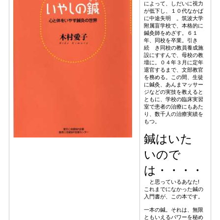
によって、しだいに視力
が低下し、１０代なかば
に中途失明 。筑波大学
附属盲学校で、本格的に
鍼灸師をめざす。６１
年、同校を卒業。引き
続 き同校の教員養成施
設にすすんで、母校の教
壇に。０４年３月に定年
退官するまで、文部教官
を務める。この間、生徒
に鍼灸、あんまマッサー
ジなどの実技を教えると
ともに、学校の臨床実習
室で患者の治療にもあた
り、数千人の治療実績を
もつ。
鍼はいた
いので
は・・・・
と思っているあなた!
これまでになかった鍼の
入門書が、この本です。
一本の鍼。それは、無限
ともいえるパワーを秘め