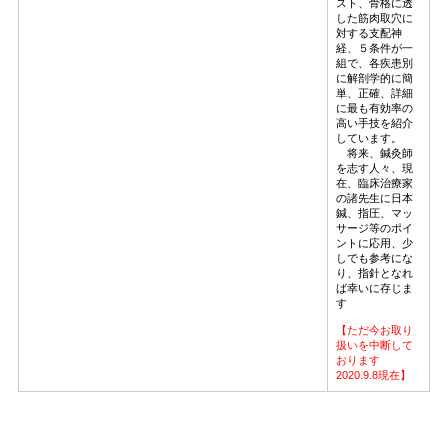
スト、骨格に透
した筋肉取穴に
対する支配神
経、５条件が一
組で、各疾患別
に解剖学的に簡
単、正確、詳細
に最も有効率の
高い手技を紹介
しています。
将来、鍼灸師
を志す人々、現
在、臨床治療家
の諸先生に日本
鍼、指圧、マッ
サージ等のポイ
ントに応用、少
しでも参考にな
り、指針となれ
ば幸いに存じま
す
【ただ今お取り
扱いを中断して
おります
2020.9.8現在】