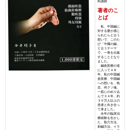
科講師
著者のこ
とば
私、中国鍼に
対する愛が感じ
られたらと云う
想いで、このた
び「中國の鍼」
と云うテーマ
で、一巻を出版
することとなり
ました。
鍼灸医療の道
に入って４８
年、私の中国鍼
灸医療、中国鍼
への想いを、執
念、何クソ魂、
一筋にのめり込
んで３４年、約
３０万人以上の
患者と向き合っ
て来ました。
永年の臨床治
療経験を生かし
た、取穴方法、
刺鍼方法、イラ