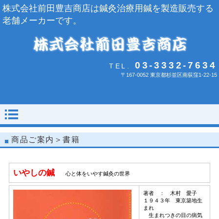
株式会社前田豊吉商店は鍼灸治療用鍼を製造販売する
老舗メーカーです。
03-3332-7634
TEL.
〒167-0052 東京都杉並区南荻窪1-22-15
商品ご案内＞書籍
いやしの鍼
心と体をいやす鍼灸の世界
著者 ： 木村 愛子
１９４３年 東京築地生
まれ
生まれつきの目の病気