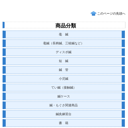
このページの先頭へ
商品分類
毫 鍼
毫鍼（長柄鍼、三稜鍼など）
ディスポ鍼
短 鍼
鍼 管
小児鍼
てい鍼
（接触鍼）
鍼ケース
鍼・もぐさ関連商品
鍼灸練習台
書 籍